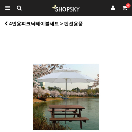
0
4인용피크닉테이블세트 > 펜션용품