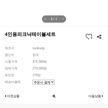
1
/
1
4인용피크닉테이블세트
0
제조사
sunkung
원산지
한국
시중가격
475,000원
판매가격
270,000원
포인트
270점
배송비결제
이전상품
다음상품