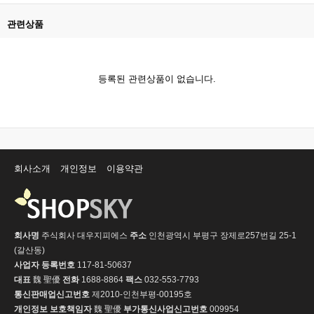
관련상품
등록된 관련상품이 없습니다.
회사소개
개인정보
이용약관
회사명
주식회사 대우지피에스
주소
인천광역시 부평구 장제로257번길 25-1
(갈산동)
사업자 등록번호
117-81-50637
대표
魏 聖優
전화
1688-8864
팩스
032-553-7793
통신판매업신고번호
제2010-인천부평-00195호
개인정보 보호책임자
魏 聖優
부가통신사업신고번호
009954