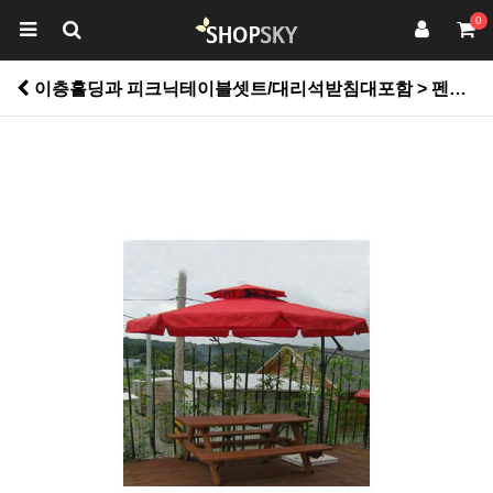
0
이층홀딩과 피크닉테이블셋트/대리석받침대포함 > 펜션용품