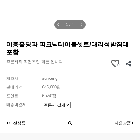
1
/
1
이층홀딩과 피크닉테이블셋트/대리석받침대
포함
주문제작 직접조립 제품 입니다
0
제조사
sunkung
판매가격
645,000원
포인트
6,450점
배송비결제
이전상품
다음상품