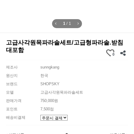
1
/
1
고급사각원목파라솔세트/고급형파라솔.받침
대포함
0
제조사
sunngkang
원산지
한국
브랜드
SHOPSKY
모델
고급사각원목파라솔세트
판매가격
750,000원
포인트
7,500점
배송비결제