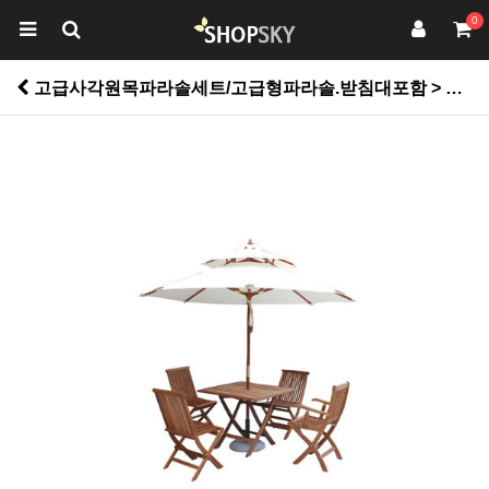
0
고급사각원목파라솔세트/고급형파라솔.받침대포함 > 펜션용품