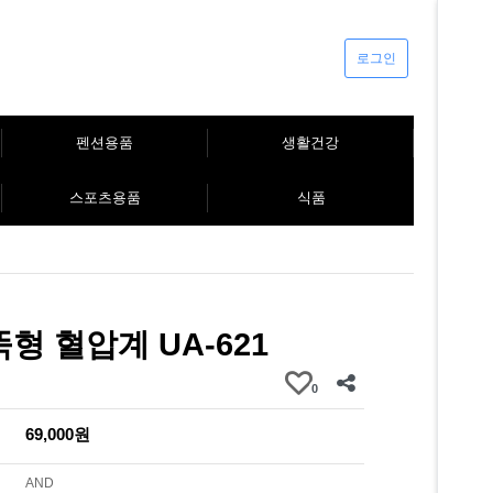
로그인
펜션용품
생활건강
스포츠용품
식품
뚝형 혈압계 UA-621
0
69,000원
AND