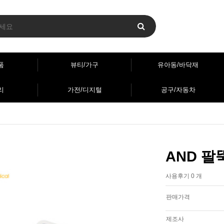
품
뷰티/가구
유아동/바닥재
리
가전/디지털
공구/자동차
AND 팔
사용후기 0 개
판매가격
제조사