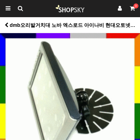
0
dmb오리발거치대 노바 엑스로드 아이나비 현대오토넷폰터스 > 공구/자동차