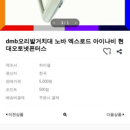
1
/
1
dmb오리발거치대 노바 엑스로드 아이나비 현
대오토넷폰터스
0
제조사
하이셀
원산지
한국
판매가격
5,000원
포인트
500점
배송비결제
주문시 결제
이전상품
다음상품