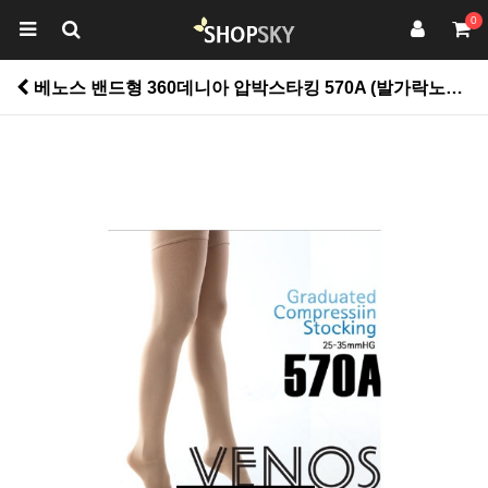
0
베노스 밴드형 360데니아 압박스타킹 570A (발가락노출) > 생활건강