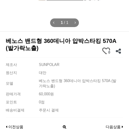
1
/
1
베노스 밴드형 360데니아 압박스타킹 570A
(발가락노출)
0
제조사
SUNPOLAR
원산지
대만
베노스 밴드형 360데니아 압박스타킹 570A (발
모델
가락노출)
판매가격
60,000원
포인트
0점
배송비결제
주문시 결제
이전상품
다음상품