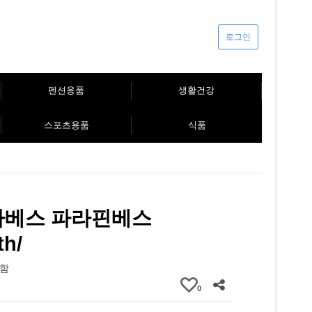
로그인
펜션용품
생활건강
스포츠용품
식품
라베스 파라핀베스
th/
함
0