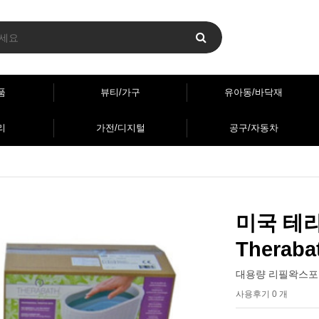
품
뷰티/가구
유아동/바닥재
리
가전/디지털
공구/자동차
미국 테
Theraba
대용량 리필왁스포
사용후기 0 개