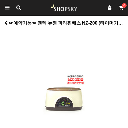
0
☞예약기능☜ 젠텍 뉴젠 파라핀베스 NZ-200 (타이머기능) > 건강관리