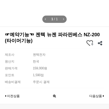
1
/
1
☞예약기능☜ 젠텍 뉴젠 파라핀베스 NZ-200
(타이머기능)
0
제조사
젠텍전자
원산지
한국
판매가격
159,000원
포인트
1,590점
배송비결제
주문시 결제
이전상품
다음상품