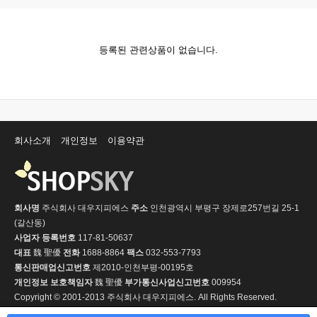
등록된 관련상품이 없습니다.
회사소개
개인정보
이용약관
회사명
주식회사 대우지피에스
주소
인천광역시 부평구 장제로257번길 25-1
(갈산동)
사업자 등록번호
117-81-50637
대표
魏 聖優
전화
1688-8864
팩스
032-553-7793
통신판매업신고번호
제2010-인천부평-00195호
개인정보 보호책임자
魏 聖優
부가통신사업신고번호
009954
Copyright © 2001-2013 주식회사 대우지피에스. All Rights Reserved.