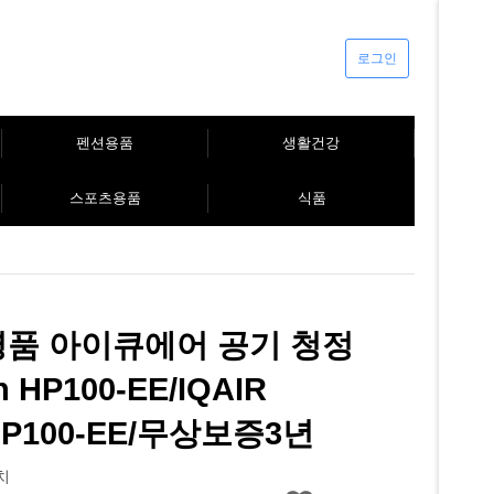
로그인
펜션용품
생활건강
스포츠용품
식품
명품 아이큐에어 공기 청정
h HP100-EE/IQAIR
 HP100-EE/무상보증3년
치