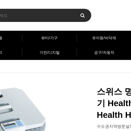
품
뷰티/가구
유아동/바닥재
리
가전/디지털
공구/자동차
스위스 
기 Healt
Health
수도권지역방문설