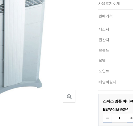
사용후기 0 개
판매가격
제조사
원산지
브랜드
모델
포인트
배송비결제
스위스 명품 아이큐에어 
EE/무상보증3년