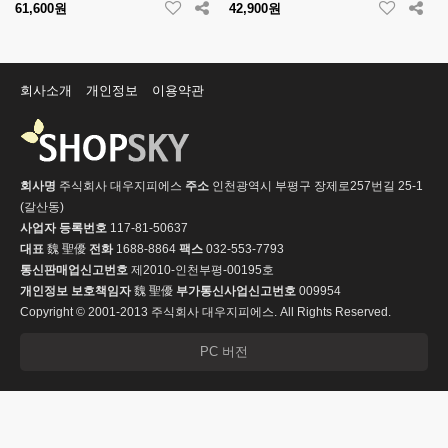
61,600원
42,900원
회사소개
개인정보
이용약관
회사명
주식회사 대우지피에스
주소
인천광역시 부평구 장제로257번길 25-1
(갈산동)
사업자 등록번호
117-81-50637
대표
魏 聖優
전화
1688-8864
팩스
032-553-7793
통신판매업신고번호
제2010-인천부평-00195호
개인정보 보호책임자
魏 聖優
부가통신사업신고번호
009954
Copyright © 2001-2013 주식회사 대우지피에스. All Rights Reserved.
PC 버전