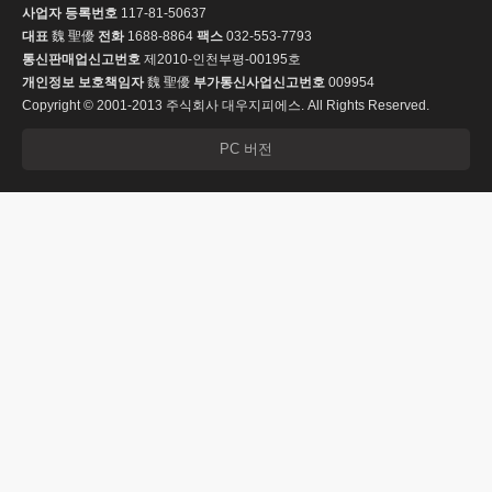
사업자 등록번호
117-81-50637
대표
魏 聖優
전화
1688-8864
팩스
032-553-7793
통신판매업신고번호
제2010-인천부평-00195호
개인정보 보호책임자
魏 聖優
부가통신사업신고번호
009954
Copyright © 2001-2013 주식회사 대우지피에스. All Rights Reserved.
PC 버전