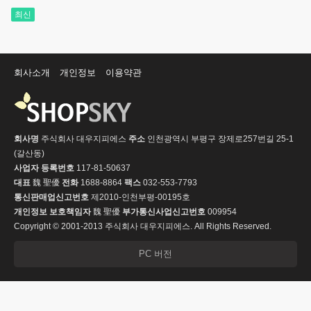
최신
회사소개
개인정보
이용약관
회사명
주식회사 대우지피에스
주소
인천광역시 부평구 장제로257번길 25-1
(갈산동)
사업자 등록번호
117-81-50637
대표
魏 聖優
전화
1688-8864
팩스
032-553-7793
통신판매업신고번호
제2010-인천부평-00195호
개인정보 보호책임자
魏 聖優
부가통신사업신고번호
009954
Copyright © 2001-2013 주식회사 대우지피에스. All Rights Reserved.
PC 버전