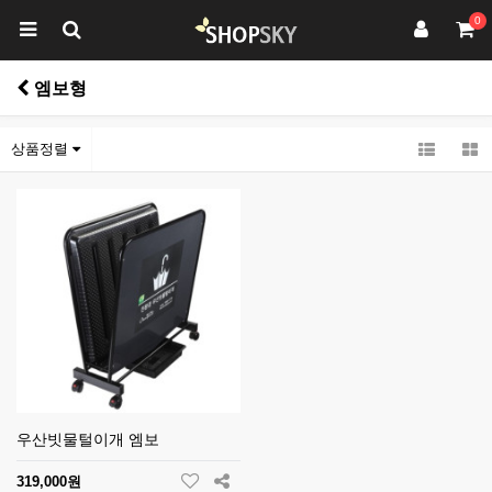
0
엠보형
상품정렬
우산빗물털이개 엠보
319,000원