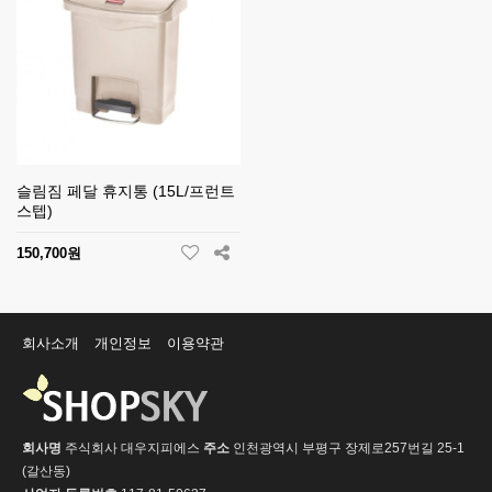
슬림짐 페달 휴지통 (15L/프런트
스텝)
150,700원
회사소개
개인정보
이용약관
회사명
주식회사 대우지피에스
주소
인천광역시 부평구 장제로257번길 25-1
(갈산동)