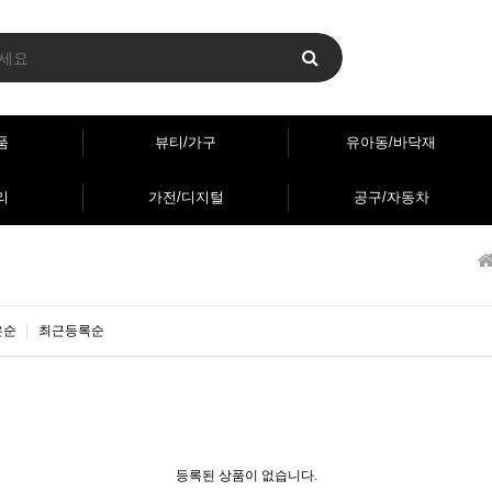
품
뷰티/가구
유아동/바닥재
리
가전/디지털
공구/자동차
은순
최근등록순
등록된 상품이 없습니다.