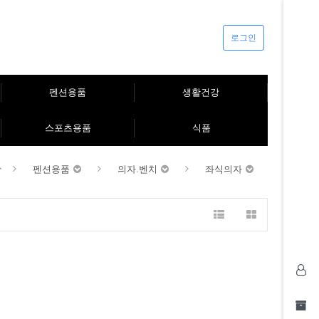
로그인
펜션용품
생활건강
스포츠용품
식품
펜션용품
의자.벤치
좌식의자