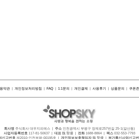
용약관
|
개인정보처리방침
|
FAQ
|
1:1문의
|
개인결제
|
사용후기
|
상품문의
|
쿠폰
회사명
주식회사 대우지피에스 |
주소
인천광역시 부평구 장제로257번길 25-1(갈산동)
사업자등록번호
117-81-50637 |
대표
魏 聖優 |
전화
1688-8864 |
팩스
032-553-7793
업신고번호
제2010-인천부평-00195호 |
개인정보보호책임자
魏 聖優 |
부가통신사업신고번