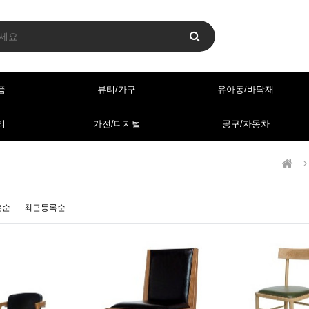
품
뷰티/가구
유아동/바닥재
리
가전/디지털
공구/자동차
은순
최근등록순