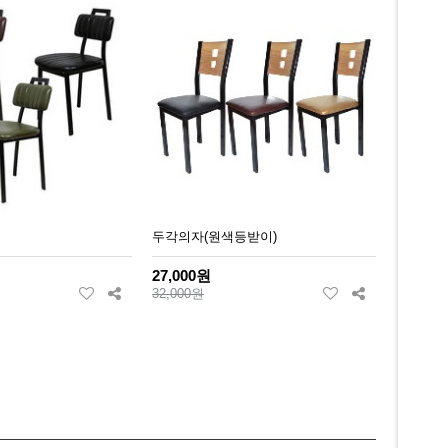
두각의자(원색등받이)
27,000원
32,000원