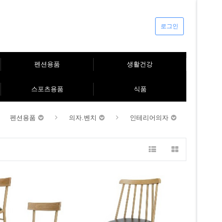
로그인
펜션용품
생활건강
스포츠용품
식품
펜션용품
의자.벤치
인테리어의자