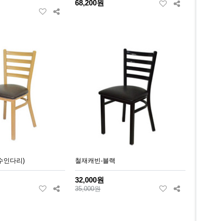
68,200원
수인다리)
철재캐빈-블랙
32,000원
35,000원