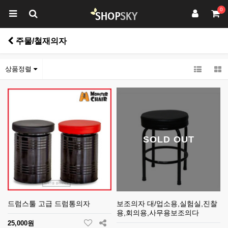
0
주물/철재의자
상품정렬
SOLD OUT
드럼스툴 고급 드럼통의자
보조의자 대/업소용,실험실,진찰
용,회의용,사무용보조의다
25,000원