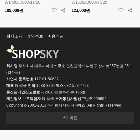
W1400xD800xH720
W1600xD800xH720
109,000원
123,000원
회사소개
개인정보
이용약관
회사명
주식회사 대우지피에스
주소
인천광역시 부평구 장제로257번길 25-1
(갈산동)
사업자 등록번호
117-81-50637
대표
魏 聖優
전화
1688-8864
팩스
032-553-7793
통신판매업신고번호
제2010-인천부평-00195호
개인정보 보호책임자
魏 聖優
부가통신사업신고번호
009954
Copyright © 2001-2013 주식회사 대우지피에스. All Rights Reserved.
PC 버전