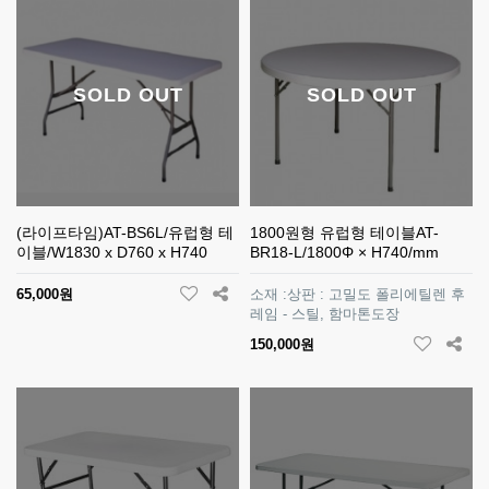
SOLD OUT
SOLD OUT
(라이프타임)AT-BS6L/유럽형 테
1800원형 유럽형 테이블AT-
이블/W1830 x D760 x H740
BR18-L/1800Φ × H740/mm
65,000원
소재 :상판 : 고밀도 폴리에틸렌 후
레임 - 스틸, 함마톤도장
150,000원