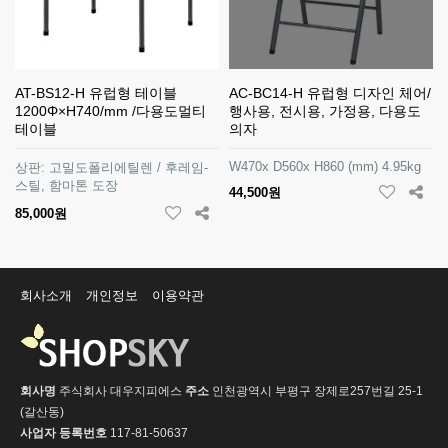
AT-BS12-H 유럽형 테이블
AC-BC14-H 유럽형 디자인 체어/
1200Φ×H740/mm /다용도멀티
행사용, 전시용, 가정용, 다용도
테이블
의자
W470x D560x H860 (mm) 4.95kg
상판: 고밀도폴리에틸렌 / 후레임-
스틸, 함마톤 도장
44,500원
85,000원
회사소개
개인정보
이용약관
회사명
주식회사 대우지피에스
주소
인천광역시 부평구 장제로257번길 25-1
(갈산동)
사업자 등록번호
117-81-50637