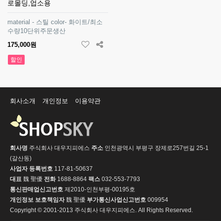
로몰딩,업소용
material - 스틸 color- 화이트/최소
수량10단위주문생산
175,000원
할인
회사소개
개인정보
이용약관
회사명
주식회사 대우지피에스
주소
인천광역시 부평구 장제로257번길 25-1
(갈산동)
사업자 등록번호
117-81-50637
대표
魏 聖優
전화
1688-8864
팩스
032-553-7793
통신판매업신고번호
제2010-인천부평-00195호
개인정보 보호책임자
魏 聖優
부가통신사업신고번호
009954
Copyright © 2001-2013 주식회사 대우지피에스. All Rights Reserved.