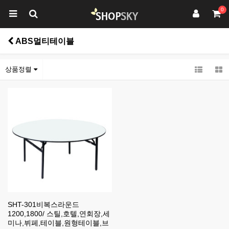
0
ABS멀티테이블
상품정렬
SHT-301비복스라운드
1200,1800/ 스틸,호텔,연회장,세
미나,뷔페,테이블,원형테이블,브