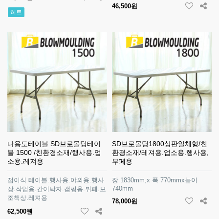
46,500원
히트
다용도테이블 SD브로몰딩테이
SD브로몰딩1800상판일체형/친
블 1500 /친환경소재/행사용.업
환경소재/레져용.업소용.행사용,
소용.레져용
부페용
접이식 테이블.행사용.야외용.행사
장 1830mm,x 폭 770mmx높이
740mm
장.작업용.간이탁자.캠핑용.뷔페.보
조책상.레져용
78,000원
62,500원