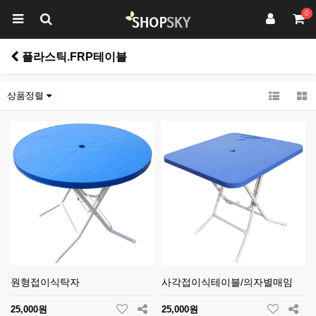
0
플라스틱.FRP테이블
상품정렬
원형접이식탁자
사각접이식테이블/의자별매임
25,000원
25,000원