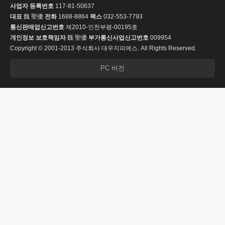
사업자 등록번호
117-81-50637
대표
魏 聖優
전화
1688-8864
팩스
032-553-7793
통신판매업신고번호
제2010-인천부평-00195호
개인정보 보호책임자
魏 聖優
부가통신사업신고번호
009954
Copyright © 2001-2013 주식회사 대우지피에스. All Rights Reserved.
PC 버전