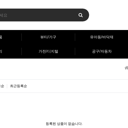
품
뷰티/가구
유아동/바닥재
리
가전/디지털
공구/자동차
은순
최근등록순
등록된 상품이 없습니다.