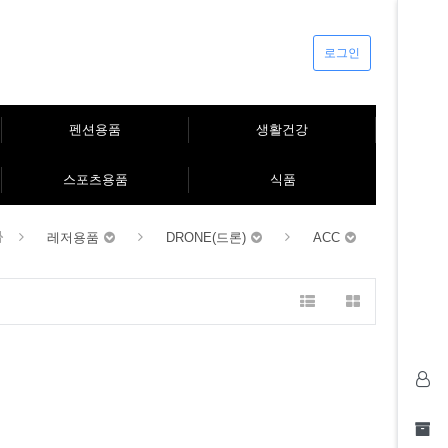
로그인
펜션용품
생활건강
스포츠용품
식품
레저용품
DRONE(드론)
ACC