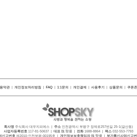
용약관
|
개인정보처리방침
|
FAQ
|
1:1문의
|
개인결제
|
사용후기
|
상품문의
|
쿠폰
회사명
주식회사 대우지피에스 |
주소
인천광역시 부평구 장제로257번길 25-1(갈산동)
사업자등록번호
117-81-50637 |
대표
魏 聖優 |
전화
1688-8864 |
팩스
032-553-7793
업신고번호
제2010-인천부평-00195호 |
개인정보보호책임자
魏 聖優 |
부가통신사업신고번