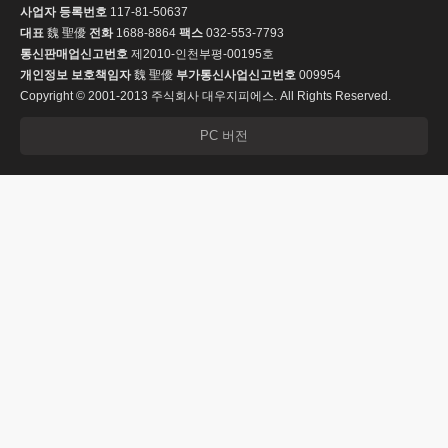
사업자 등록번호
117-81-50637
대표
魏 聖優
전화
1688-8864
팩스
032-553-7793
통신판매업신고번호
제2010-인천부평-00195호
개인정보 보호책임자
魏 聖優
부가통신사업신고번호
009954
Copyright © 2001-2013 주식회사 대우지피에스. All Rights Reserved.
PC 버전