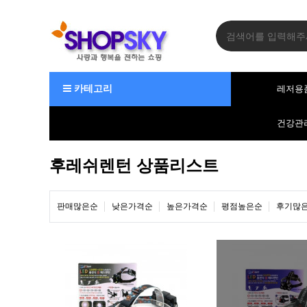
카테고리
레저용
건강관
후레쉬렌턴 상품리스트
판매많은순
낮은가격순
높은가격순
평점높은순
후기많