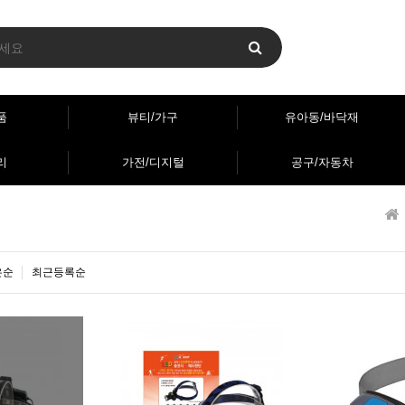
품
뷰티/가구
유아동/바닥재
리
가전/디지털
공구/자동차
은순
최근등록순