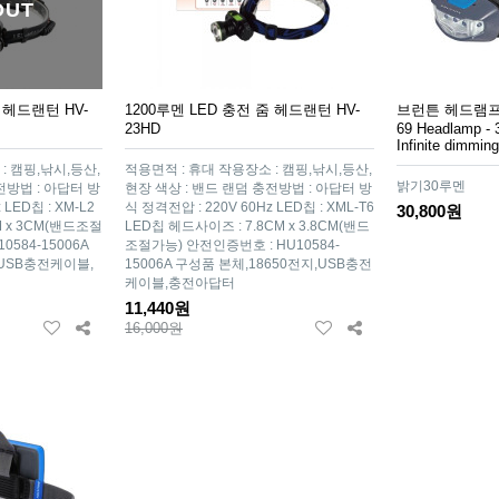
OUT
 헤드랜턴 HV-
1200루멘 LED 충전 줌 헤드랜턴 HV-
브런튼 헤드램프 글
23HD
69 Headlamp - 3
Infinite dimmin
: 캠핑,낚시,등산,
적용면적 : 휴대 작용장소 : 캠핑,낚시,등산,
밝기30루멘
전방법 : 아답터 방
현장 색상 : 밴드 랜덤 충전방법 : 아답터 방
 LED칩 : XM-L2
식 정격전압 : 220V 60Hz LED칩 : XML-T6
30,800원
M x 3CM(밴드조절
LED칩 헤드사이즈 : 7.8CM x 3.8CM(밴드
0584-15006A
조절가능) 안전인증번호 : HU10584-
,USB충전케이블,
15006A 구성품 본체,18650전지,USB충전
케이블,충전아답터
11,440원
16,000원