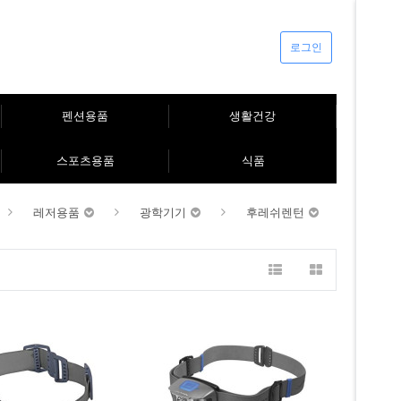
로그인
펜션용품
생활건강
스포츠용품
식품
레저용품
광학기기
후레쉬렌턴