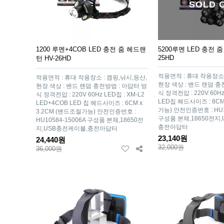
SOLD 
1200 루멘+4COB LED 충전 줌 헤드랜
5200루멘 LED 충전 줌
25HD
턴 HV-26HD
적용면적 : 휴대 작용장소 
적용면적 : 휴대 작용장소 : 캠핑,낚시,등산,
현장 색상 : 밴드 랜덤 충
현장 색상 : 밴드 랜덤 충전방법 : 아답터 방
식 정격전압 : 220V 60Hz
식 정격전압 : 220V 60Hz LED칩 : XM-L2
LED칩 헤드사이즈 : 8C
LED+4COB LED 칩 헤드사이즈 : 6CM x
가능) 안전인증번호 : HU1
3.2CM (밴드조절가능) 안전인증번호 :
구성품 본체,18650전지
HU10584-15006A 구성품 본체,18650전
충전아답터
지,USB충전케이블,충전아답터
23,140원
24,440원
32,000원
36,000원