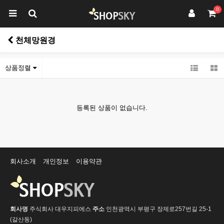
0
천체망원경
상품정렬
등록된 상품이 없습니다.
회사소개
개인정보
이용약관
회사명
주식회사 대우지피에스
주소
인천광역시 부평구 장제로257번길 25-1
(갈산동)