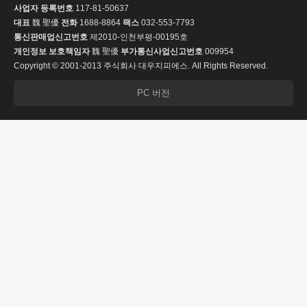
사업자 등록번호
117-81-50637
대표
魏 聖優
전화
1688-8864
팩스
032-553-7793
통신판매업신고번호
제2010-인천부평-00195호
개인정보 보호책임자
魏 聖優
부가통신사업신고번호
009954
Copyright © 2001-2013 주식회사 대우지피에스. All Rights Reserved.
PC 버전