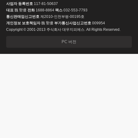
사업자 등록번호
117-81-50637
대표
魏 聖優
전화
1688-8864
팩스
032-553-7793
통신판매업신고번호
제2010-인천부평-00195호
개인정보 보호책임자
魏 聖優
부가통신사업신고번호
009954
Copyright © 2001-2013 주식회사 대우지피에스. All Rights Reserved.
PC 버전