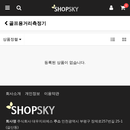
0
골프용거리측정기
상품정렬
등록된 상품이 없습니다.
회사소개
개인정보
이용약관
회사명
주식회사 대우지피에스
주소
인천광역시 부평구 장제로257번길 25-1
(갈산동)