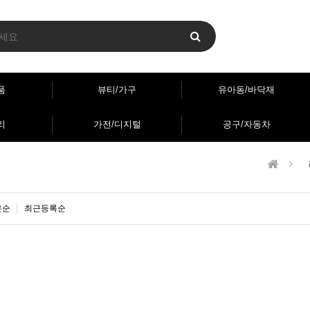
품
뷰티/가구
유아동/바닥재
리
가전/디지털
공구/자동차
은순
최근등록순