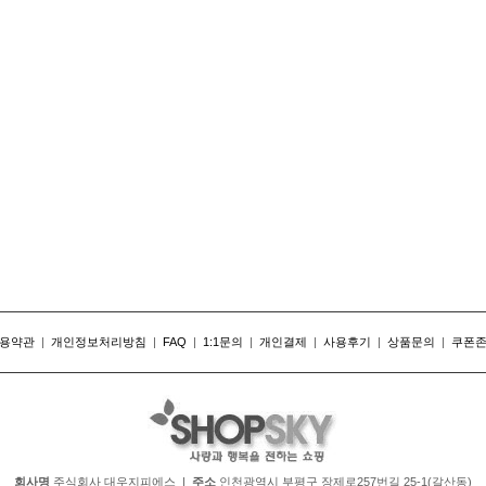
용약관
|
개인정보처리방침
|
FAQ
|
1:1문의
|
개인결제
|
사용후기
|
상품문의
|
쿠폰
회사명
주식회사 대우지피에스 |
주소
인천광역시 부평구 장제로257번길 25-1(갈산동)