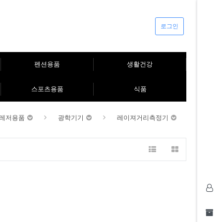
로그인
펜션용품
생활건강
스포츠용품
식품
레저용품
광학기기
레이져거리측정기