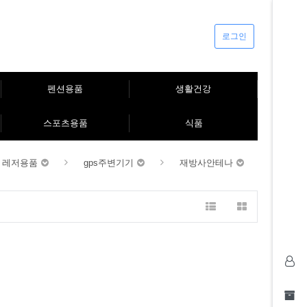
로그인
펜션용품
생활건강
스포츠용품
식품
레저용품
gps주변기기
재방사안테나