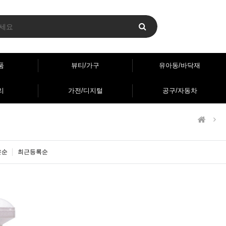
품
뷰티/가구
유아동/바닥재
리
가전/디지털
공구/자동차
은순
최근등록순