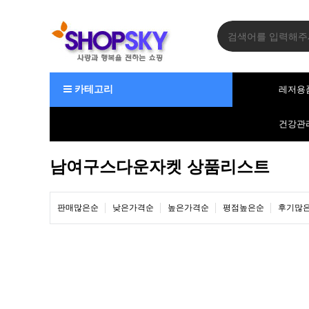
카테고리
레저용
건강관
남여구스다운자켓 상품리스트
판매많은순
낮은가격순
높은가격순
평점높은순
후기많