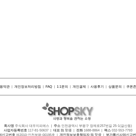
용약관
|
개인정보처리방침
|
FAQ
|
1:1문의
|
개인결제
|
사용후기
|
상품문의
|
쿠폰
회사명
주식회사 대우지피에스 |
주소
인천광역시 부평구 장제로257번길 25-1(갈산동)
사업자등록번호
117-81-50637 |
대표
魏 聖優 |
전화
1688-8864 |
팩스
032-553-7793
업신고번호
제2010-인천부평-00195호 |
개인정보보호책임자
魏 聖優 |
부가통신사업신고번