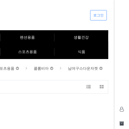
로그인
펜션용품
생활건강
스포츠용품
식품
포츠용품
콜롬비아
남여구스다운자켓