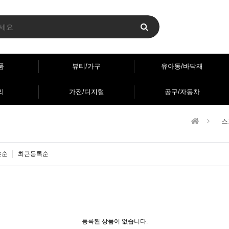
품
뷰티/가구
유아동/바닥재
리
가전/디지털
공구/자동차
스
은순
최근등록순
등록된 상품이 없습니다.