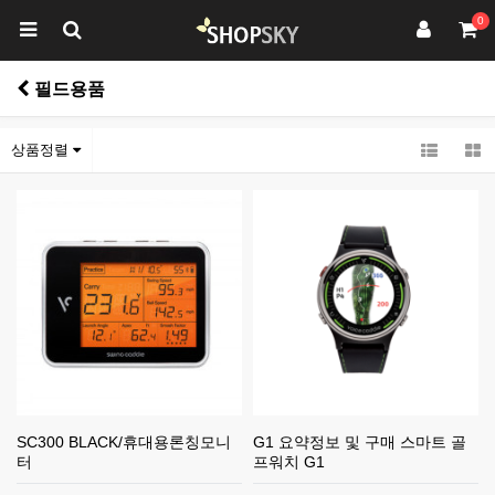
0
필드용품
상품정렬
SC300 BLACK/휴대용론칭모니
G1 요약정보 및 구매 스마트 골
터
프워치 G1