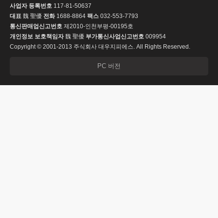
사업자 등록번호
117-81-50637
대표
魏 聖優
전화
1688-8864
팩스
032-553-7793
통신판매업신고번호
제2010-인천부평-00195호
개인정보 보호책임자
魏 聖優
부가통신사업신고번호
009954
Copyright © 2001-2013 주식회사 대우지피에스. All Rights Reserved.
PC 버전