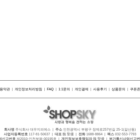
용약관
|
개인정보처리방침
|
FAQ
|
1:1문의
|
개인결제
|
사용후기
|
상품문의
|
쿠폰
회사명
주식회사 대우지피에스 |
주소
인천광역시 부평구 장제로257번길 25-1(갈산동)
사업자등록번호
117-81-50637 |
대표
魏 聖優 |
전화
1688-8864 |
팩스
032-553-7793
업신고번호
제2010-인천부평-00195호 |
개인정보보호책임자
魏 聖優 |
부가통신사업신고번