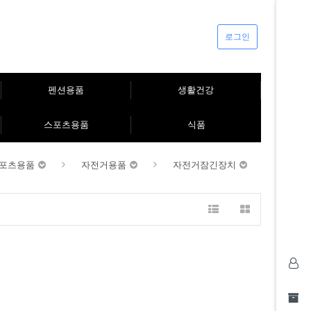
로그인
펜션용품
생활건강
스포츠용품
식품
포츠용품
자전거용품
자전거잠긴장치