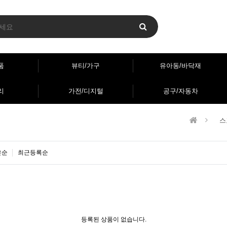
품
뷰티/가구
유아동/바닥재
리
가전/디지털
공구/자동차
스
은순
최근등록순
등록된 상품이 없습니다.