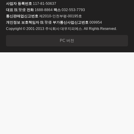
사업자 등록번호
117-81-50637
대표
魏 聖優
전화
1688-8864
팩스
032-553-7793
통신판매업신고번호
제2010-인천부평-00195호
개인정보 보호책임자
魏 聖優
부가통신사업신고번호
009954
Copyright © 2001-2013 주식회사 대우지피에스. All Rights Reserved.
PC 버전