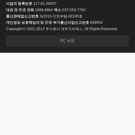
사업자 등록번호
117-81-50637
대표
魏 聖優
전화
1688-8864
팩스
032-553-7793
통신판매업신고번호
제2010-인천부평-00195호
개인정보 보호책임자
魏 聖優
부가통신사업신고번호
009954
Copyright © 2001-2013 주식회사 대우지피에스. All Rights Reserved.
PC 버전