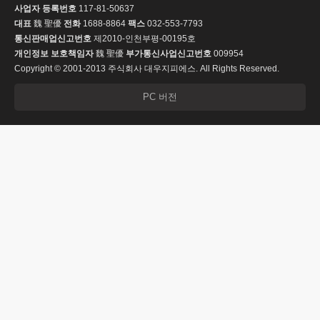
사업자 등록번호
117-81-50637
대표
魏 聖優
전화
1688-8864
팩스
032-553-7793
통신판매업신고번호
제2010-인천부평-00195호
개인정보 보호책임자
魏 聖優
부가통신사업신고번호
009954
Copyright © 2001-2013 주식회사 대우지피에스. All Rights Reserved.
PC 버전