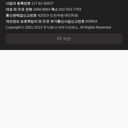
사업자 등록번호
117-81-50637
대표
魏 聖優
전화
1688-8864
팩스
032-553-7793
통신판매업신고번호
제2010-인천부평-00195호
개인정보 보호책임자
魏 聖優
부가통신사업신고번호
009954
Copyright © 2001-2013 주식회사 대우지피에스. All Rights Reserved.
PC 버전