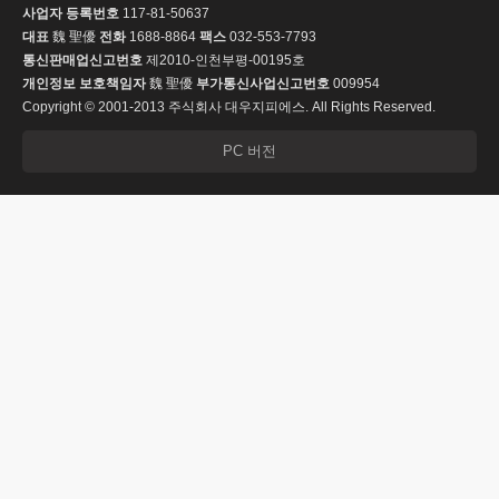
사업자 등록번호
117-81-50637
대표
魏 聖優
전화
1688-8864
팩스
032-553-7793
통신판매업신고번호
제2010-인천부평-00195호
개인정보 보호책임자
魏 聖優
부가통신사업신고번호
009954
Copyright © 2001-2013 주식회사 대우지피에스. All Rights Reserved.
PC 버전