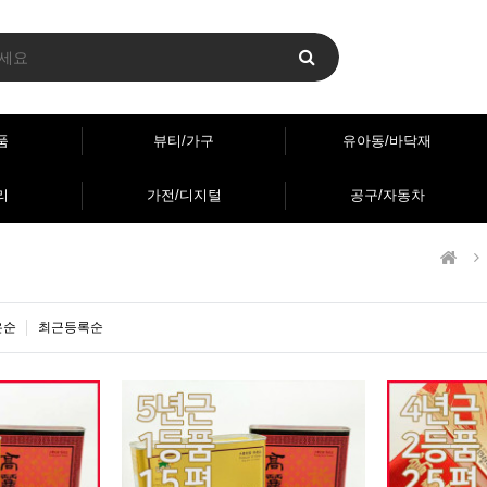
품
뷰티/가구
유아동/바닥재
리
가전/디지털
공구/자동차
은순
최근등록순