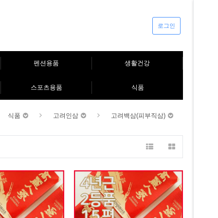
로그인
펜션용품
생활건강
스포츠용품
식품
식품
고려인삼
고려백삼(피부직삼)