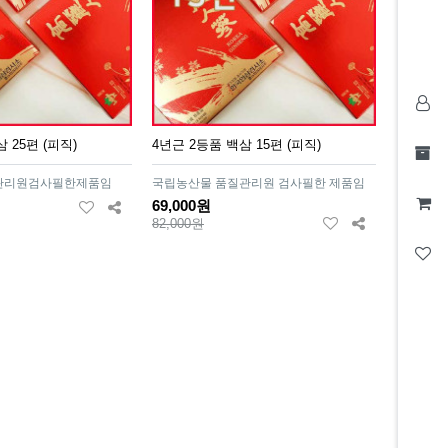
 25편 (피직)
4년근 2등품 백삼 15편 (피직)
관리원검사필한제품임
국립농산물 품질관리원 검사필한 제품임
69,000원
82,000원