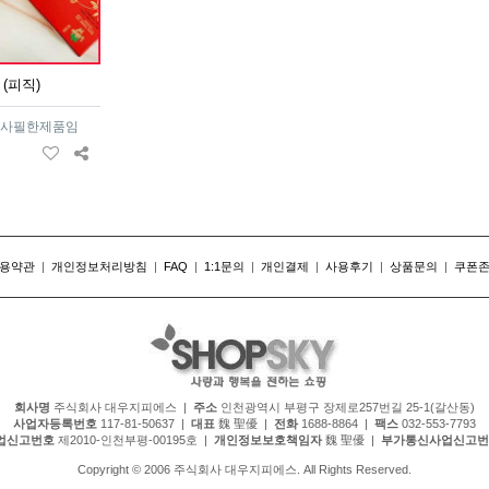
 (피직)
사필한제품임
용약관
|
개인정보처리방침
|
FAQ
|
1:1문의
|
개인결제
|
사용후기
|
상품문의
|
쿠폰
회사명
주식회사 대우지피에스 |
주소
인천광역시 부평구 장제로257번길 25-1(갈산동)
사업자등록번호
117-81-50637 |
대표
魏 聖優 |
전화
1688-8864 |
팩스
032-553-7793
업신고번호
제2010-인천부평-00195호 |
개인정보보호책임자
魏 聖優 |
부가통신사업신고번
Copyright © 2006 주식회사 대우지피에스. All Rights Reserved.
 #레져용품 #유아동용품 #바닥재 #팬션용품 #스포츠용품 #계절가전용품 #공구 #자동차용품