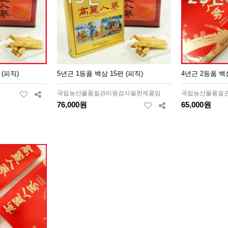
 (피직)
5년근 1등품 백삼 15편 (피직)
4년근 2등품 백삼
국립농산물품질관리원검사필한제품임
국립농산물품질
76,000원
65,000원