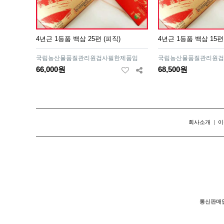
4년근 1등품 백삼 25편 (피직)
4년근 1등품 백삼 15편
국립농산물품질관리원검사필한제품임
국립농산물품질관리원검
66,000원
68,500원
회사소개
|
이
통신판매
#케노피몽골텐트 #의료기기 #건강기능식품