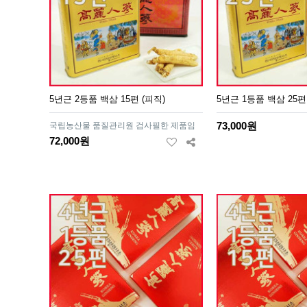
5년근 2등품 백삼 15편 (피직)
5년근 1등품 백삼 25편
73,000원
국립농산물 품질관리원 검사필한 제품임
72,000원