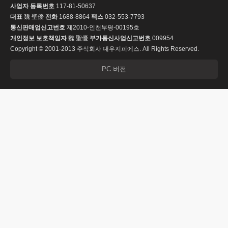
사업자 등록번호
117-81-50637
대표
魏 聖優
전화
1688-8864
팩스
032-553-7793
통신판매업신고번호
제2010-인천부평-00195호
개인정보 보호책임자
魏 聖優
부가통신사업신고번호
009954
Copyright © 2001-2013 주식회사 대우지피에스. All Rights Reserved.
PC 버전