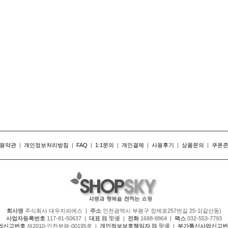
용약관
|
개인정보처리방침
|
FAQ
|
1:1문의
|
개인결제
|
사용후기
|
상품문의
|
쿠폰
회사명
주식회사 대우지피에스 |
주소
인천광역시 부평구 장제로257번길 25-1(갈산동)
사업자등록번호
117-81-50637 |
대표
魏 聖優 |
전화
1688-8864 |
팩스
032-553-7793
업신고번호
제2010-인천부평-00195호 |
개인정보보호책임자
魏 聖優 |
부가통신사업신고번