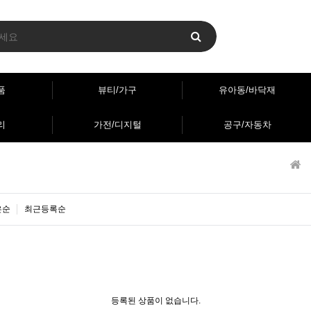
품
뷰티/가구
유아동/바닥재
리
가전/디지털
공구/자동차
은순
최근등록순
등록된 상품이 없습니다.