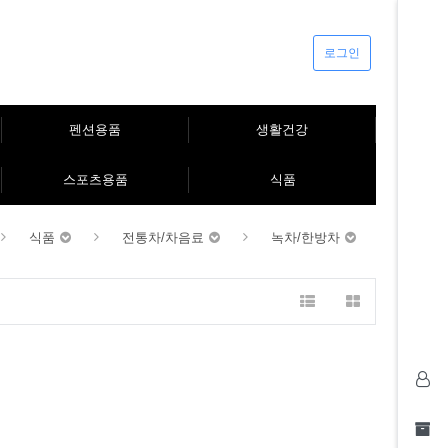
로그인
펜션용품
생활건강
스포츠용품
식품
식품
전통차/차음료
녹차/한방차