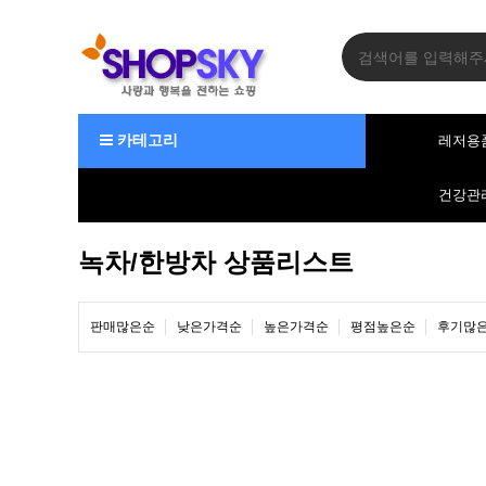
카테고리
레저용
건강관
녹차/한방차 상품리스트
판매많은순
낮은가격순
높은가격순
평점높은순
후기많