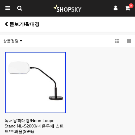
0
돋보기/확대경
상품정렬
독서용확대경/Neon Loupe
Stand NL-S2000/네온루페 스탠
드/투과율(99%)