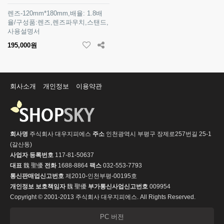
렌즈-120mm*180mm,배율: 1.8배
율/구성품:렌즈,렌즈파우치,스탠드,
사용설명서
195,000원
회사소개
개인정보
이용약관
회사명
주식회사 대우지피에스
주소
인천광역시 부평구 장제로257번길 25-1
(갈산동)
사업자 등록번호
117-81-50637
대표
魏 聖優
전화
1688-8864
팩스
032-553-7793
통신판매업신고번호
제2010-인천부평-00195호
개인정보 보호책임자
魏 聖優
부가통신사업신고번호
009954
Copyright © 2001-2013 주식회사 대우지피에스. All Rights Reserved.
PC 버전