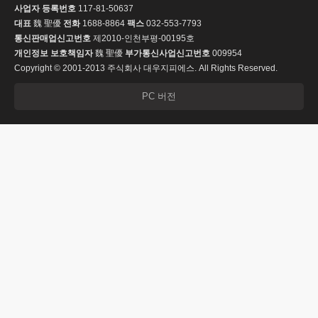
사업자 등록번호
117-81-50637
대표
魏 聖優
전화
1688-8864
팩스
032-553-7793
통신판매업신고번호
제2010-인천부평-00195호
개인정보 보호책임자
魏 聖優
부가통신사업신고번호
009954
Copyright © 2001-2013 주식회사 대우지피에스. All Rights Reserved.
PC 버전