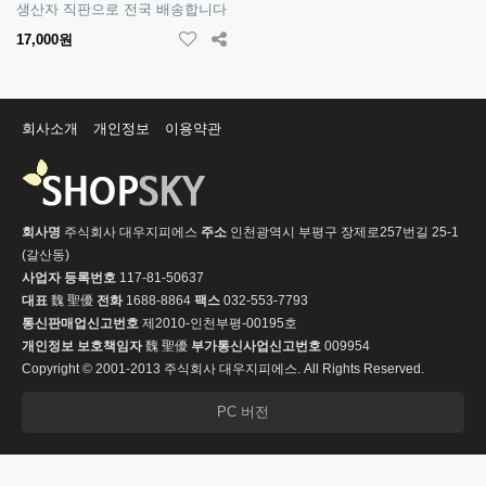
생산자 직판으로 전국 배송합니다
17,000원
회사소개
개인정보
이용약관
회사명
주식회사 대우지피에스
주소
인천광역시 부평구 장제로257번길 25-1
(갈산동)
사업자 등록번호
117-81-50637
대표
魏 聖優
전화
1688-8864
팩스
032-553-7793
통신판매업신고번호
제2010-인천부평-00195호
개인정보 보호책임자
魏 聖優
부가통신사업신고번호
009954
Copyright © 2001-2013 주식회사 대우지피에스. All Rights Reserved.
PC 버전