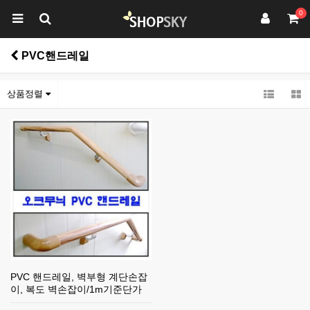
0
PVC핸드레일
상품정렬
PVC 핸드레일, 벽부형 계단손잡
이, 복도 벽손잡이/1m기준단가