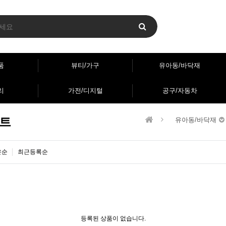
품
뷰티/가구
유아동/바닥재
리
가전/디지털
공구/자동차
트
유아동/바닥재
은순
최근등록순
등록된 상품이 없습니다.