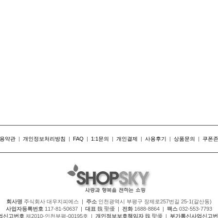
용약관
|
개인정보처리방침
|
FAQ
|
1:1문의
|
개인결제
|
사용후기
|
상품문의
|
쿠폰
회사명
주식회사 대우지피에스 |
주소
인천광역시 부평구 장제로257번길 25-1(갈산동)
사업자등록번호
117-81-50637 |
대표
魏 聖優 |
전화
1688-8864 |
팩스
032-553-7793
업신고번호
제2010-인천부평-00195호 |
개인정보보호책임자
魏 聖優 |
부가통신사업신고번