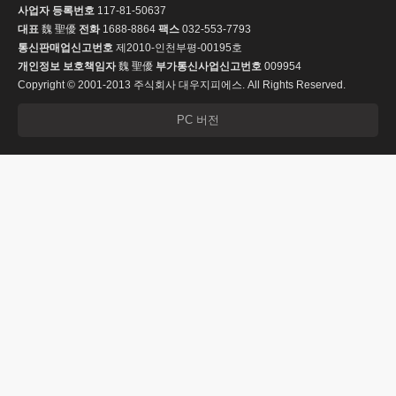
사업자 등록번호
117-81-50637
대표
魏 聖優
전화
1688-8864
팩스
032-553-7793
통신판매업신고번호
제2010-인천부평-00195호
개인정보 보호책임자
魏 聖優
부가통신사업신고번호
009954
Copyright © 2001-2013 주식회사 대우지피에스. All Rights Reserved.
PC 버전