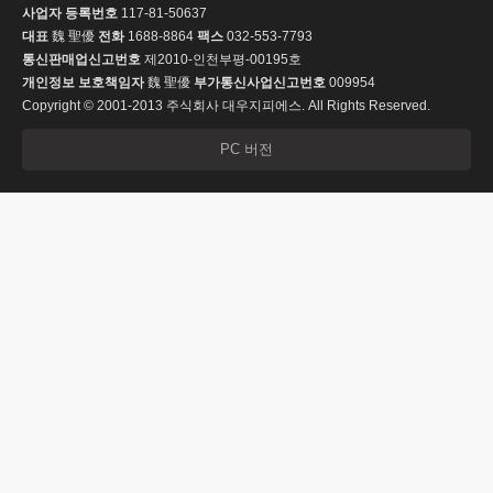
사업자 등록번호
117-81-50637
대표
魏 聖優
전화
1688-8864
팩스
032-553-7793
통신판매업신고번호
제2010-인천부평-00195호
개인정보 보호책임자
魏 聖優
부가통신사업신고번호
009954
Copyright © 2001-2013 주식회사 대우지피에스. All Rights Reserved.
PC 버전