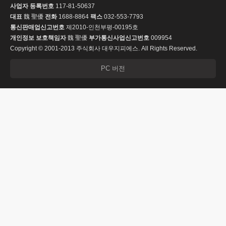
사업자 등록번호
117-81-50637
대표
魏 聖優
전화
1688-8864
팩스
032-553-7793
통신판매업신고번호
제2010-인천부평-00195호
개인정보 보호책임자
魏 聖優
부가통신사업신고번호
009954
Copyright © 2001-2013 주식회사 대우지피에스. All Rights Reserved.
PC 버전