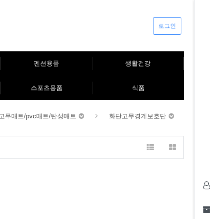
로그인
펜션용품
생활건강
스포츠용품
식품
고무매트/pvc매트/탄성매트
화단고무경계보호단