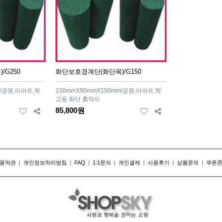
/G250
화단보호경계단(화단목)/G150
m/공원,아파트,학
150mmX90mmX100mm/공원,아파트,학
교등 화단 흙막이
85,800원
용약관
|
개인정보처리방침
|
FAQ
|
1:1문의
|
개인결제
|
사용후기
|
상품문의
|
쿠폰