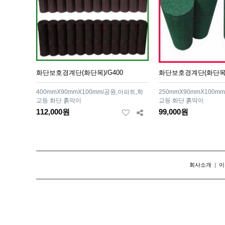
화단보호경계단(화단목)/G400
화단보호경계단(화단목)
400mmX90mmX100mm/공원,아파트,학
250mmX90mmX100m
교등 화단 흙막이
교등 화단 흙막이
112,000원
99,000원
회사소개
|
이