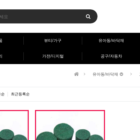
품
뷰티/가구
유아동/바닥재
리
가전/디지털
공구/자동차
유아동/바닥재
은순
최근등록순