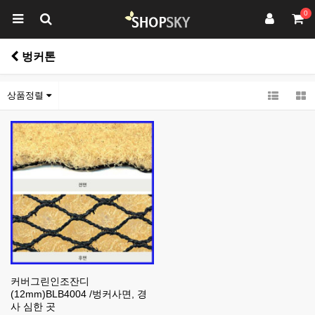
0
벙커톤
상품정렬
커버그린인조잔디
(12mm)BLB4004 /벙커사면, 경
사 심한 곳